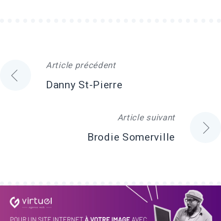
Article précédent
Navigation
Danny St-Pierre
de
Article suivant
l'article
Brodie Somerville