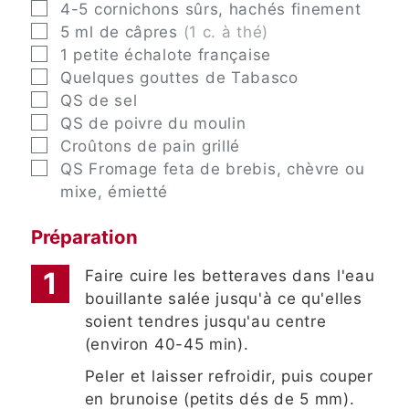
▢
4-5
cornichons sûrs, hachés finement
▢
5
ml
de câpres
(1 c. à thé)
▢
1
petite échalote française
▢
Quelques gouttes de Tabasco
▢
QS
de sel
▢
QS
de poivre du moulin
▢
Croûtons de pain grillé
▢
QS
Fromage feta de brebis, chèvre ou
mixe, émietté
Préparation
Faire cuire les betteraves dans l'eau
bouillante salée jusqu'à ce qu'elles
soient tendres jusqu'au centre
(environ 40-45 min).
Peler et laisser refroidir, puis couper
en brunoise (petits dés de 5 mm).