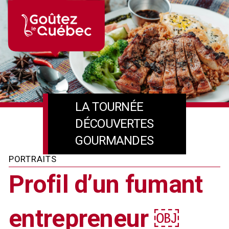
Skip
to
content
LA TOURNÉE
DÉCOUVERTES
GOURMANDES
PORTRAITS
Profil d’un fumant
entrepreneur ￼