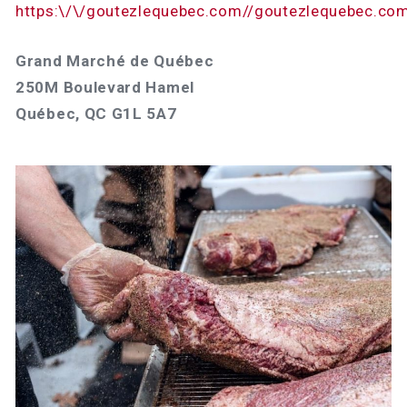
https:\/\/goutezlequebec.com//goutezlequebec.c
Grand Marché de Québec
250M Boulevard Hamel
Québec, QC G1L 5A7