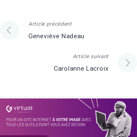
Article précédent
Navigation
Geneviève Nadeau
de
Article suivant
l'article
Carolanne Lacroix