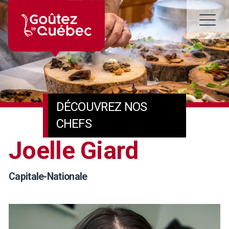
Skip
to
M
content
DÉCOUVREZ NOS
CHEFS
Joelle Giard
Capitale-Nationale