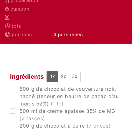
préparation
cuisson
total
portions
4
personnes
Ingrédients
1x
2x
3x
▢
500
g
de chocolat de couverture noir,
haché (teneur en beurre de cacao d’au
moins 52%)
(1 lb)
▢
500
ml
de crème épaisse 35% de MG
(2 tasses)
▢
200
g
de chocolat à cuire
(7 onces)