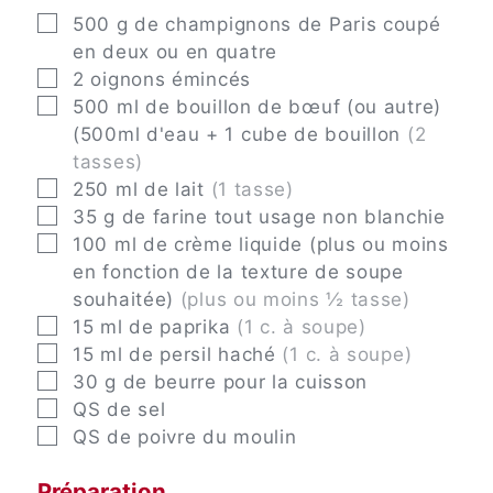
▢
500
g
de champignons de Paris coupé
en deux ou en quatre
▢
2
oignons émincés
▢
500
ml
de bouillon de bœuf (ou autre)
(500ml d'eau + 1 cube de bouillon
(2
tasses)
▢
250
ml
de lait
(1 tasse)
▢
35
g
de farine tout usage non blanchie
▢
100
ml
de crème liquide (plus ou moins
en fonction de la texture de soupe
souhaitée)
(plus ou moins ½ tasse)
▢
15
ml
de paprika
(1 c. à soupe)
▢
15
ml
de persil haché
(1 c. à soupe)
▢
30
g
de beurre pour la cuisson
▢
QS
de sel
▢
QS
de poivre du moulin
Préparation