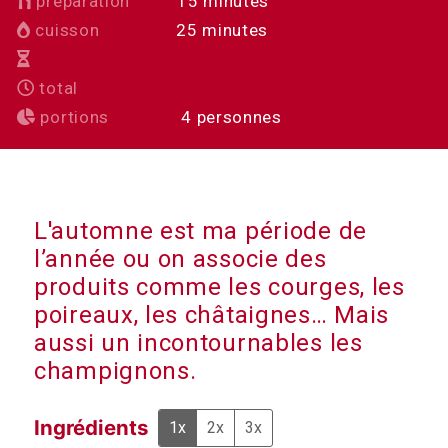
minutes
préparation
15
minutes
minutes
cuisson
25
minutes
total
portions
4
personnes
L'automne est ma période de
l’année ou on associe des
produits comme les courges, les
poireaux, les châtaignes… Mais
aussi un incontournables les
champignons.
Ingrédients
1x
2x
3x