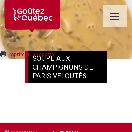
Skip
to
content
ME
Imprimer la recette
SOUPE AUX
CHAMPIGNONS DE
PARIS VELOUTÉS