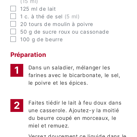
(15 ml)
▢
125
ml
de lait
▢
1
c. à thé
de sel
(5 ml)
▢
20
tours
de moulin à poivre
▢
50
g
de sucre roux ou cassonade
▢
100
g
de beurre
Préparation
Dans un saladier, mélanger les
farines avec le bicarbonate, le sel,
le poivre et les épices.
Faites tiédir le lait à feu doux dans
une casserole. Ajoutez-y la moitié
du beurre coupé en morceaux, le
miel et remuez.
Versez doucement ce liquide dans le