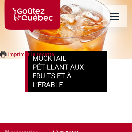
Skip
to
content
ME
Imprimer la recette
MOCKTAIL
PÉTILLANT AUX
FRUITS ET À
L’ÉRABLE