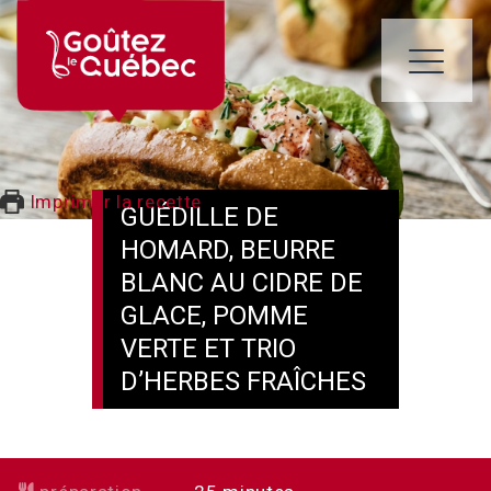
Skip
to
content
ME
Imprimer la recette
GUÉDILLE DE
HOMARD, BEURRE
BLANC AU CIDRE DE
GLACE, POMME
VERTE ET TRIO
D’HERBES FRAÎCHES