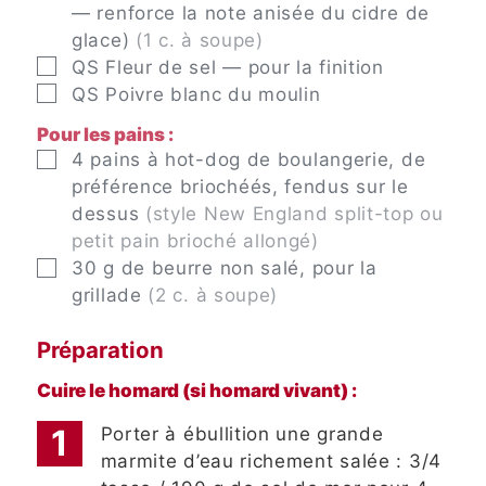
— renforce la note anisée du cidre de
glace)
(1 c. à soupe)
▢
QS
Fleur de sel — pour la finition
▢
QS
Poivre blanc du moulin
Pour les pains :
▢
4
pains à hot-dog de boulangerie, de
préférence briochéés, fendus sur le
dessus
(style New England split-top ou
petit pain brioché allongé)
▢
30
g
de beurre non salé, pour la
grillade
(2 c. à soupe)
Préparation
Cuire le homard (si homard vivant) :
Porter à ébullition une grande
marmite d’eau richement salée : 3/4