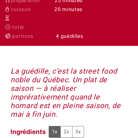
minutes
préparation
25
minutes
minutes
cuisson
20
minutes
total
portions
4
guédilles
La guédille, c’est la street food
noble du Québec. Un plat de
saison — à réaliser
imprérativement quand le
homard est en pleine saison, de
mai à fin juin.
Ingrédients
1x
2x
3x