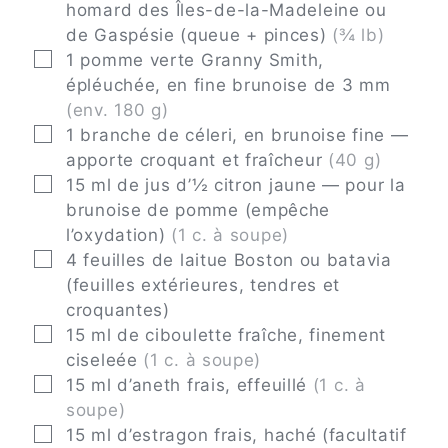
homard des Îles-de-la-Madeleine ou
de Gaspésie (queue + pinces)
(¾ lb)
▢
1
pomme verte Granny Smith,
épléuchée, en fine brunoise de 3 mm
(env. 180 g)
▢
1
branche de céleri, en brunoise fine —
apporte croquant et fraîcheur
(40 g)
▢
15
ml
de jus d’½ citron jaune — pour la
brunoise de pomme (empêche
l’oxydation)
(1 c. à soupe)
▢
4
feuilles
de laitue Boston ou batavia
(feuilles extérieures, tendres et
croquantes)
▢
15
ml
de ciboulette fraîche, finement
ciseleée
(1 c. à soupe)
▢
15
ml
d’aneth frais, effeuillé
(1 c. à
soupe)
▢
15
ml
d’estragon frais, haché (facultatif