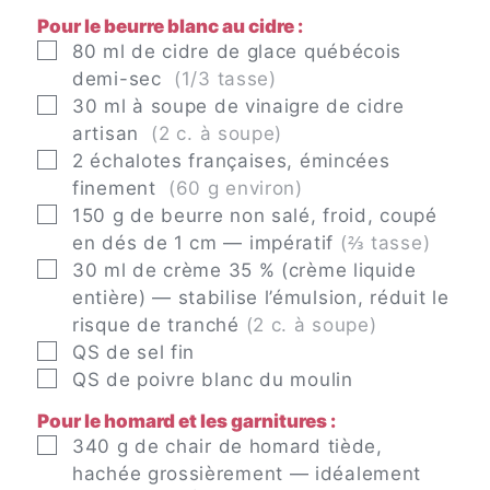
Pour le beurre blanc au cidre :
▢
80
ml
de cidre de glace québécois
demi-sec
(1/3 tasse)
▢
30
ml
à soupe de vinaigre de cidre
artisan
(2 c. à soupe)
▢
2
échalotes françaises, émincées
finement
(60 g environ)
▢
150
g
de beurre non salé, froid, coupé
en dés de 1 cm — impératif
(⅔ tasse)
▢
30
ml
de crème 35 % (crème liquide
entière) — stabilise l’émulsion, réduit le
risque de tranché
(2 c. à soupe)
▢
QS
de sel fin
▢
QS
de poivre blanc du moulin
Pour le homard et les garnitures :
▢
340
g
de chair de homard tiède,
hachée grossièrement — idéalement