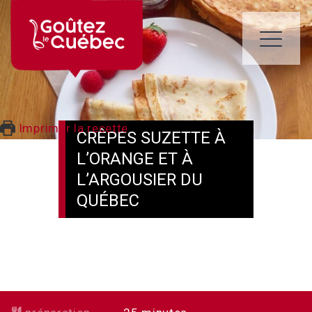
Skip
to
content
ME
Imprimer la recette
CRÊPES SUZETTE À
L’ORANGE ET À
L’ARGOUSIER DU
QUÉBEC