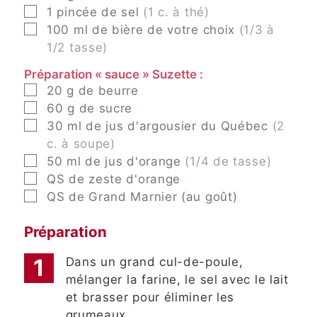
▢
1
pincée
de sel
(1 c. à thé)
▢
100
ml
de bière de votre choix
(1/3 à
1/2 tasse)
Préparation « sauce » Suzette :
▢
20
g
de beurre
▢
60
g
de sucre
▢
30
ml
de jus d'argousier du Québec
(2
c. à soupe)
▢
50
ml
de jus d'orange
(1/4 de tasse)
▢
QS
de zeste d'orange
▢
QS
de Grand Marnier (au goût)
Préparation
Dans un grand cul-de-poule,
mélanger la farine, le sel avec le lait
et brasser pour éliminer les
grumeaux.