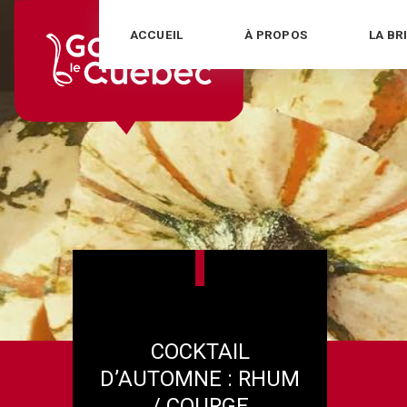
Skip
ACCUEIL
À PROPOS
LA BR
to
content
COCKTAIL
D’AUTOMNE : RHUM
/ COURGE