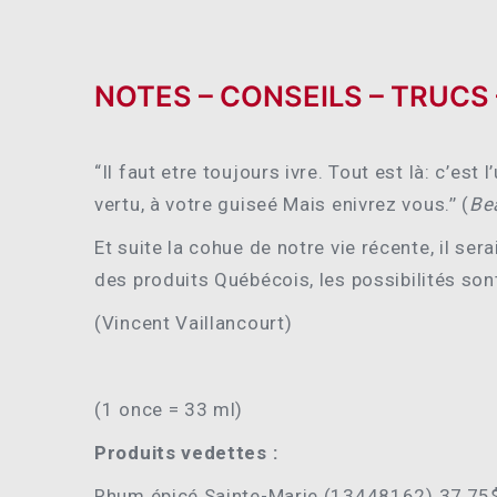
NOTES – CONSEILS – TRUCS
“Il faut etre toujours ivre. Tout est là: c’es
vertu, à votre guiseé Mais enivrez vous.’’ (
Be
Et suite la cohue de notre vie récente, il ser
des produits Québécois, les possibilités sont
(Vincent Vaillancourt)
(1 once = 33 ml)
Produits vedettes :
Rhum épicé Sainte-Marie (13448162) 37,75