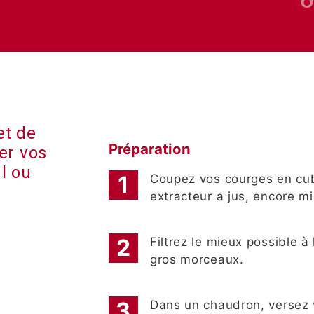
et de
Préparation
er vos
l ou
Coupez vos courges en cube
extracteur a jus, encore mi
Filtrez le mieux possible à
gros morceaux.
Dans un chaudron, versez v