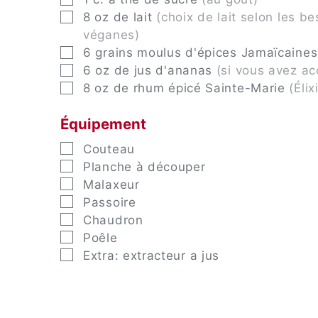
▢
8
oz
de lait
(choix de lait selon les b
véganes)
▢
6
grains moulus d'épices Jamaïcaines
▢
6
oz
de jus d'ananas
(si vous avez ac
▢
8
oz
de rhum épicé Sainte-Marie
(Élix
Équipement
▢
Couteau
▢
Planche à découper
▢
Malaxeur
▢
Passoire
▢
Chaudron
▢
Poêle
▢
Extra: extracteur a jus