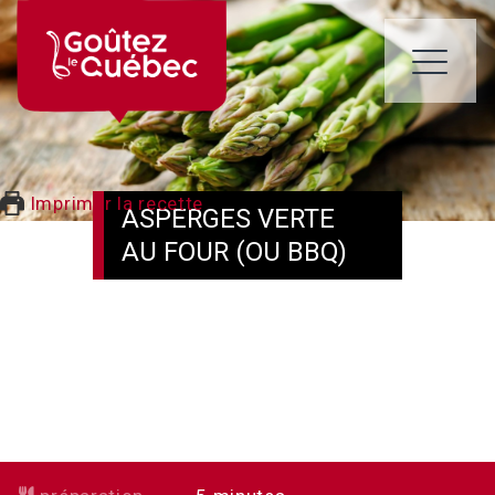
Skip
to
content
ME
Imprimer la recette
ASPERGES VERTE
AU FOUR (OU BBQ)