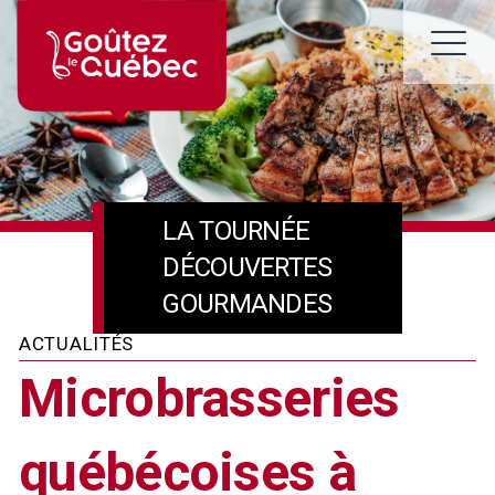
Skip
to
M
content
LA TOURNÉE
DÉCOUVERTES
GOURMANDES
ACTUALITÉS
Microbrasseries
québécoises à