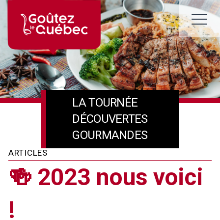
Skip
to
M
content
LA TOURNÉE
DÉCOUVERTES
GOURMANDES
ARTICLES
🍻 2023 nous voici
!