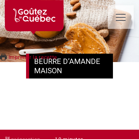
Skip
to
content
ME
Imprimer la recette
BEURRE D’AMANDE
MAISON