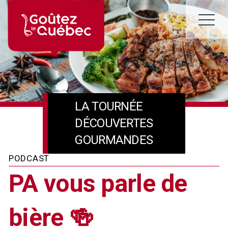
Skip
to
M
content
LA TOURNÉE
DÉCOUVERTES
GOURMANDES
PODCAST
PA vous parle de
bière 🍻