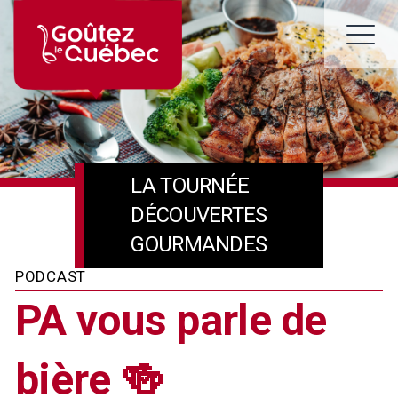
Skip
to
M
content
LA TOURNÉE
DÉCOUVERTES
GOURMANDES
PODCAST
PA vous parle de
bière 🍻