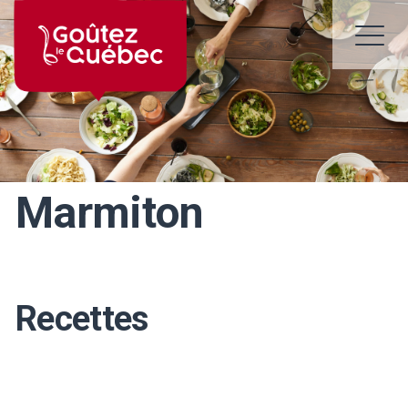
Skip
to
M
content
Marmiton
Recettes