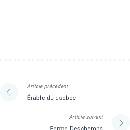
Article précédent
Navigation
Érable du quebec
de
Article suivant
l'article
Ferme Deschamps