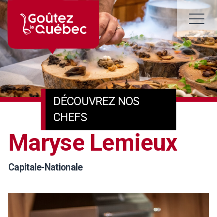
Skip
to
M
content
DÉCOUVREZ NOS
CHEFS
Maryse Lemieux
Capitale-Nationale