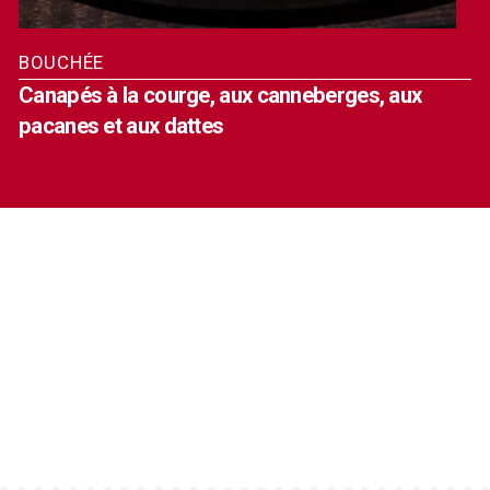
BOUCHÉE
Canapés à la courge, aux canneberges, aux
pacanes et aux dattes