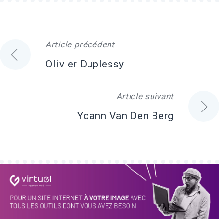
Article précédent
Navigation
Olivier Duplessy
de
Article suivant
l'article
Yoann Van Den Berg